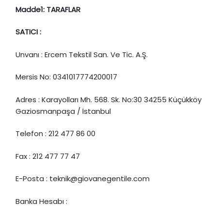
Madde1: TARAFLAR
SATICI :
Unvanı : Ercem Tekstil San. Ve Tic. A.Ş.
Mersis No: 0341017774200017
Adres : Karayolları Mh. 568. Sk. No:30 34255 Küçükköy
Gaziosmanpaşa / İstanbul
Telefon : 212 477 86 00
Fax : 212 477 77 47
E-Posta : teknik@giovanegentile.com
Banka Hesabı :