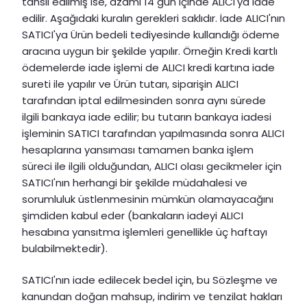
tahsil edilmiş ise, azami 14 gün içinde ALICI'ya iade
edilir. Aşağıdaki kuralın gerekleri saklıdır. İade ALICI'nın
SATICI'ya Ürün bedeli tediyesinde kullandığı ödeme
aracına uygun bir şekilde yapılır. Örneğin Kredi kartlı
ödemelerde iade işlemi de ALICI kredi kartına iade
sureti ile yapılır ve Ürün tutarı, siparişin ALICI
tarafından iptal edilmesinden sonra aynı sürede
ilgili bankaya iade edilir; bu tutarın bankaya iadesi
işleminin SATICI tarafından yapılmasında sonra ALICI
hesaplarına yansıması tamamen banka işlem
süreci ile ilgili olduğundan, ALICI olası gecikmeler için
SATICI'nın herhangi bir şekilde müdahalesi ve
sorumluluk üstlenmesinin mümkün olamayacağını
şimdiden kabul eder (bankaların iadeyi ALICI
hesabına yansıtma işlemleri genellikle üç haftayı
bulabilmektedir).
SATICI'nın iade edilecek bedel için, bu Sözleşme ve
kanundan doğan mahsup, indirim ve tenzilat hakları