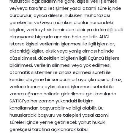
husustaki açık bildirimine göre, kişisel veri işlemleri
ve/veya tarafına iletişimler yasal azami süre içinde
durdurulur; ayrıca dilerse, hukuken muhafazası
gerekenler ve/veya mümkün olanlar haricindeki
bilgileri, veri kayıt sisteminden silinir ya da kimliği belli
olmayacak biçimde anonim hale getirilir. ALICI
isterse kişisel verilerinin işlenmesi ile ilgili işlemler,
aktarıldığı kişiler, eksik veya yanlış olması halinde
düzeltilmesi, düzeltilen bilgilerin ilgili üçüncü kişilere
bildirilmesi, verilerin silinmesi veya yok edilmesi,
otomatik sistemler ile analiz edilmesi sureti ile
kendisi aleyhine bir sonucun ortaya çıkmasına itiraz,
verilerin kanuna aykırı olarak işlenmesi sebebi ile
zarara uğrama halinde giderilmesi gibi konularda
SATICI'ya her zaman yukarıdaki iletişim
kanallarından başvurabilir ve bilgi alabilir. Bu
hususlardaki başvuru ve talepleri yasal azami
süreler içinde yerine getirilecek yahut hukuki
gerekçesi tarafına açıklanarak kabul