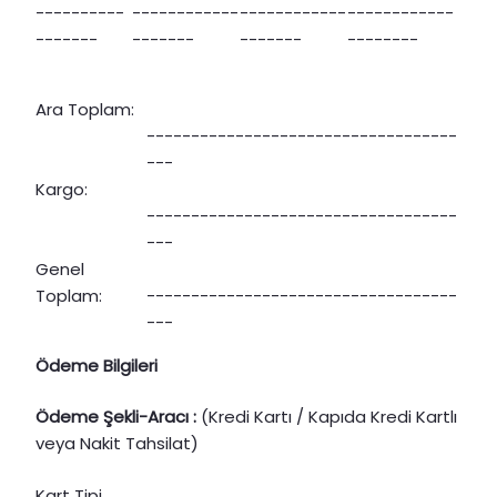
----------
------------
------------
------------
-------
-------
-------
--------​
Ara Toplam:
-----------------------------------
---
Kargo:
-----------------------------------
---
Genel
Toplam:
-----------------------------------
---
Ödeme Bilgileri
Ödeme Şekli-Aracı :
(Kredi Kartı / Kapıda Kredi Kartlı
veya Nakit Tahsilat)
Kart Tipi ....