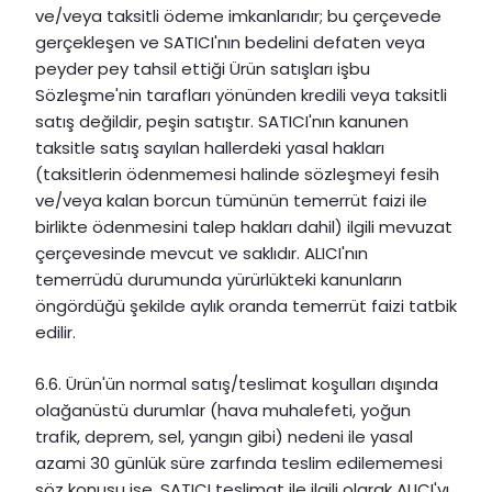
ve/veya taksitli ödeme imkanlarıdır; bu çerçevede
gerçekleşen ve SATICI'nın bedelini defaten veya
peyder pey tahsil ettiği Ürün satışları işbu
Sözleşme'nin tarafları yönünden kredili veya taksitli
satış değildir, peşin satıştır. SATICI'nın kanunen
taksitle satış sayılan hallerdeki yasal hakları
(taksitlerin ödenmemesi halinde sözleşmeyi fesih
ve/veya kalan borcun tümünün temerrüt faizi ile
birlikte ödenmesini talep hakları dahil) ilgili mevuzat
çerçevesinde mevcut ve saklıdır. ALICI'nın
temerrüdü durumunda yürürlükteki kanunların
öngördüğü şekilde aylık oranda temerrüt faizi tatbik
edilir.
6.6. Ürün'ün normal satış/teslimat koşulları dışında
olağanüstü durumlar (hava muhalefeti, yoğun
trafik, deprem, sel, yangın gibi) nedeni ile yasal
azami 30 günlük süre zarfında teslim edilememesi
söz konusu ise, SATICI teslimat ile ilgili olarak ALICI'yı