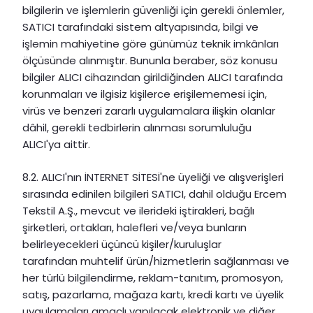
bilgilerin ve işlemlerin güvenliği için gerekli önlemler,
SATICI tarafındaki sistem altyapısında, bilgi ve
işlemin mahiyetine göre günümüz teknik imkânları
ölçüsünde alınmıştır. Bununla beraber, söz konusu
bilgiler ALICI cihazından girildiğinden ALICI tarafında
korunmaları ve ilgisiz kişilerce erişilememesi için,
virüs ve benzeri zararlı uygulamalara ilişkin olanlar
dâhil, gerekli tedbirlerin alınması sorumluluğu
ALICI'ya aittir.
8.2. ALICI'nın İNTERNET SİTESİ'ne üyeliği ve alışverişleri
sırasında edinilen bilgileri SATICI, dahil olduğu Ercem
Tekstil A.Ş., mevcut ve ilerideki iştirakleri, bağlı
şirketleri, ortakları, halefleri ve/veya bunların
belirleyecekleri üçüncü kişiler/kuruluşlar
tarafından muhtelif ürün/hizmetlerin sağlanması ve
her türlü bilgilendirme, reklam-tanıtım, promosyon,
satış, pazarlama, mağaza kartı, kredi kartı ve üyelik
uygulamaları amaçlı yapılacak elektronik ve diğer