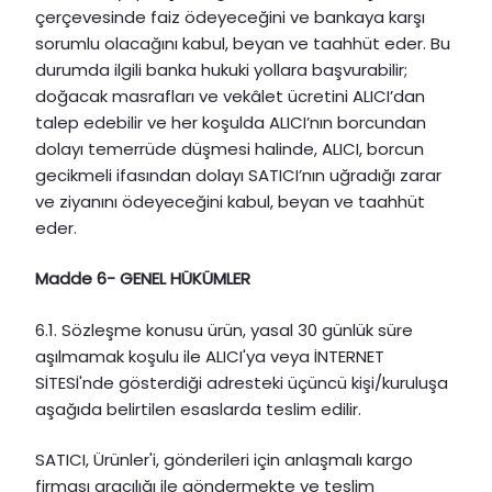
çerçevesinde faiz ödeyeceğini ve bankaya karşı
sorumlu olacağını kabul, beyan ve taahhüt eder. Bu
durumda ilgili banka hukuki yollara başvurabilir;
doğacak masrafları ve vekâlet ücretini ALICI’dan
talep edebilir ve her koşulda ALICI’nın borcundan
dolayı temerrüde düşmesi halinde, ALICI, borcun
gecikmeli ifasından dolayı SATICI’nın uğradığı zarar
ve ziyanını ödeyeceğini kabul, beyan ve taahhüt
eder.
Madde 6- GENEL HÜKÜMLER
6.1. Sözleşme konusu ürün, yasal 30 günlük süre
aşılmamak koşulu ile ALICI'ya veya İNTERNET
SİTESİ'nde gösterdiği adresteki üçüncü kişi/kuruluşa
aşağıda belirtilen esaslarda teslim edilir.
SATICI, Ürünler'i, gönderileri için anlaşmalı kargo
firması aracılığı ile göndermekte ve teslim