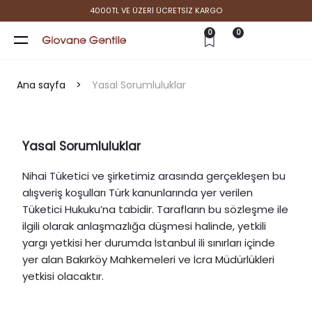
4000TL VE ÜZERİ ÜCRETSİZ KARGO
0
0
Ana sayfa
>
Yasal Sorumluluklar
Yasal Sorumluluklar
Nihai Tüketici ve şirketimiz arasında gerçekleşen bu
alışveriş koşulları Türk kanunlarında yer verilen
Tüketici Hukuku’na tabidir. Tarafların bu sözleşme ile
ilgili olarak anlaşmazlığa düşmesi halinde, yetkili
yargı yetkisi her durumda İstanbul ili sınırları içinde
yer alan Bakırköy Mahkemeleri ve İcra Müdürlükleri
yetkisi olacaktır.