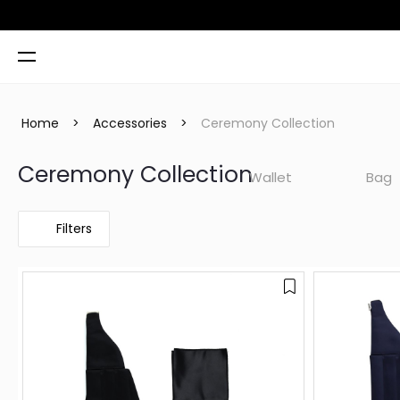
 TL
Home
>
Accessories
>
Ceremony Collection
Ceremony Collection
Wallet
Bag
Filters