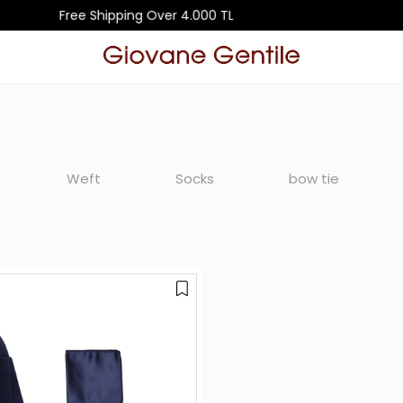
Free Shipping Over 4.000 TL
Weft
Socks
bow tie