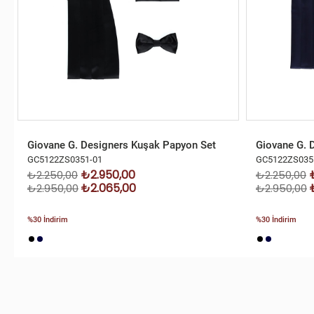
Giovane G. Designers Kuşak Papyon Set
Giovane G. 
GC5122ZS0351-01
GC5122ZS035
₺2.950,00
₺2.250,00
₺2.250,00
₺2.065,00
₺2.950,00
₺2.950,00
%30 İndirim
%30 İndirim