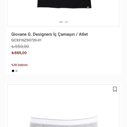
Giovane G. Designers İç Çamaşırı / Atlet
GC3316ZS0720-01
₺950,00
₺665,00
%30 İndirim