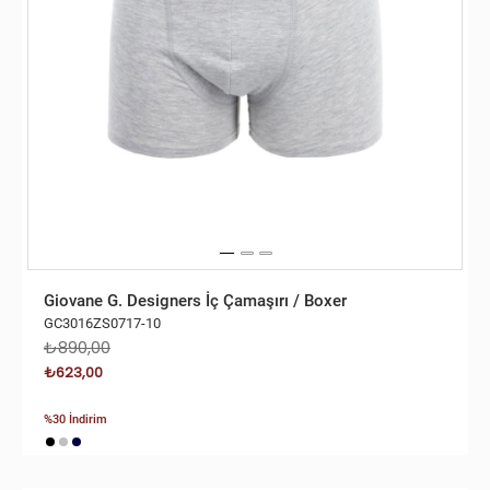
Giovane G. Designers İç Çamaşırı / Boxer
GC3016ZS0717-10
₺890,00
₺623,00
%30 İndirim