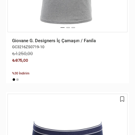
Giovane G. Designers İç Çamaşırı / Fanila
GC3216ZS0719-10
₺1.250,00
₺875,00
%30 İndirim