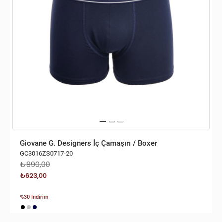
Giovane G. Designers İç Çamaşırı / Boxer
GC3016ZS0717-20
₺890,00
₺623,00
%30 İndirim