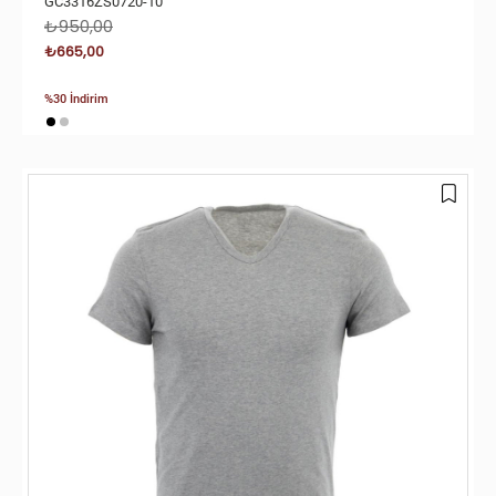
GC3316ZS0720-10
₺950,00
₺665,00
%30 İndirim