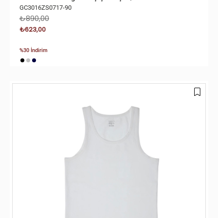
GC3016ZS0717-90
₺890,00
₺623,00
%30 İndirim