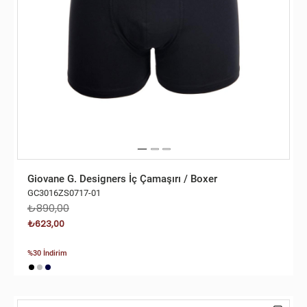
Giovane G. Designers İç Çamaşırı / Boxer
GC3016ZS0717-01
₺890,00
₺623,00
%30 İndirim