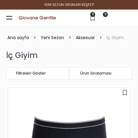
YENİ SEZON ÜRÜNLERİ KEŞFET!
0
0
Ana sayfa
>
Yeni Sezon
>
Aksesuar
>
İç Giyim
İç Giyim
Filtreleri Göster