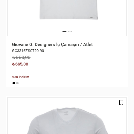
Giovane G. Designers İç Çamaşırı / Atlet
GC3316ZS0720-90
₺950,00
₺665,00
%30 İndirim