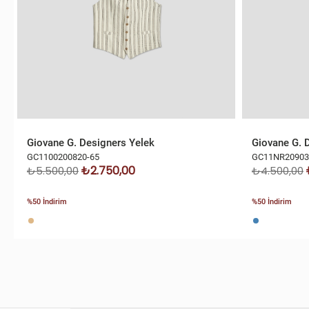
Giovane G. Designers Yelek
Giovane G. 
GC1100200820-65
GC11NR20903
₺2.750,00
₺5.500,00
₺4.500,00
%50 İndirim
%50 İndirim