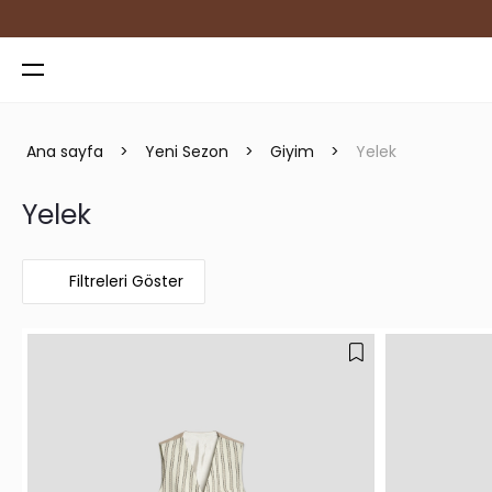
NDİRİM
Ana sayfa
>
Yeni Sezon
>
Giyim
>
Yelek
Yelek
Filtreleri Göster