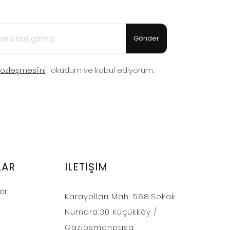
Gönder
 Sözleşmesi'ni
okudum ve kabul ediyorum.
LAR
İLETIŞIM
ör
Karayolları Mah. 568.Sokak
Numara:30 Küçükköy /
Gaziosmanpaşa