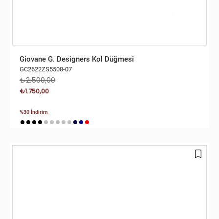
Giovane G. Designers Kol Düğmesi
GC2622ZS5508-07
₺2.500,00
₺1.750,00
%30 İndirim