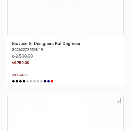
Giovane G. Designers Kol Düğmesi
GC2622ZS5508-19
₺2.500,00
₺1.750,00
%30 İndirim