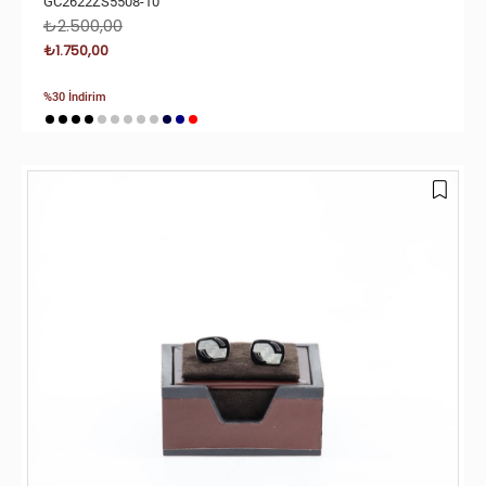
GC2622ZS5508-10
₺2.500,00
₺1.750,00
%30 İndirim