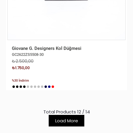
Giovane G. Designers Kol Düğmesi
GC2622ZS5508-30
₺2.500,00
₺1.750,00
%30 İndirim
Total Products
12
/
14
Load More