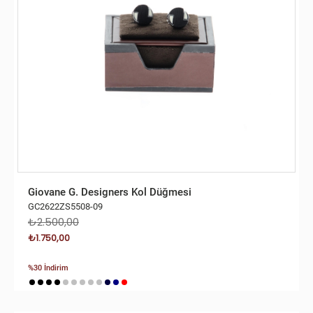
Giovane G. Designers Kol Düğmesi
GC2622ZS5508-09
₺2.500,00
₺1.750,00
%30 İndirim