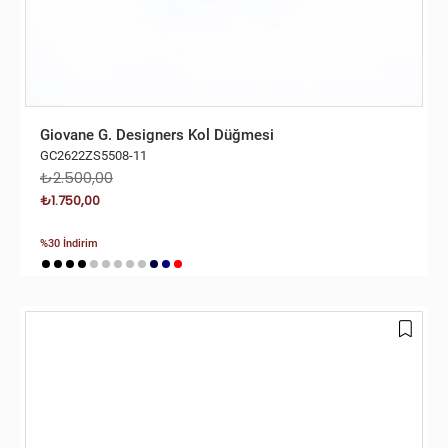
Giovane G. Designers Kol Düğmesi
GC2622ZS5508-11
₺2.500,00
₺1.750,00
%30 İndirim