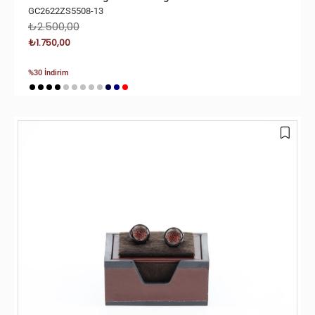
GC2622ZS5508-13
₺2.500,00
₺1.750,00
%30 İndirim