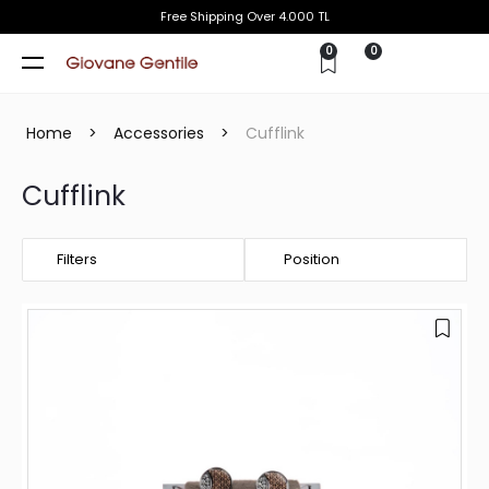
Free Shipping Over 4.000 TL
0
0
Home
>
Accessories
>
Cufflink
Cufflink
Filters