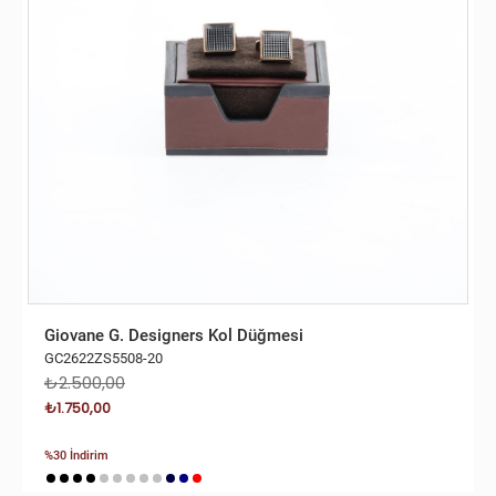
Giovane G. Designers Kol Düğmesi
GC2622ZS5508-20
₺2.500,00
₺1.750,00
%30 İndirim