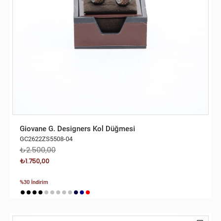
Giovane G. Designers Kol Düğmesi
GC2622ZS5508-04
₺2.500,00
₺1.750,00
%30 İndirim