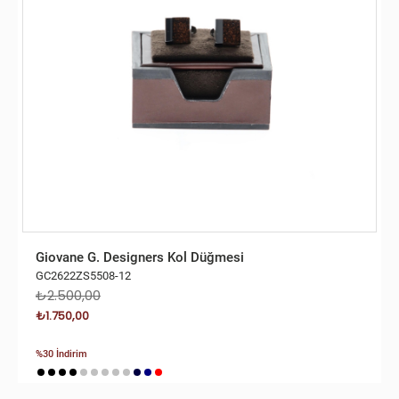
Giovane G. Designers Kol Düğmesi
GC2622ZS5508-12
₺2.500,00
₺1.750,00
%30 İndirim