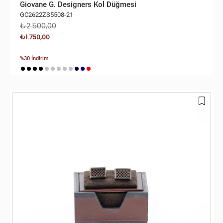
Giovane G. Designers Kol Düğmesi
GC2622ZS5508-21
₺2.500,00
₺1.750,00
%30 İndirim