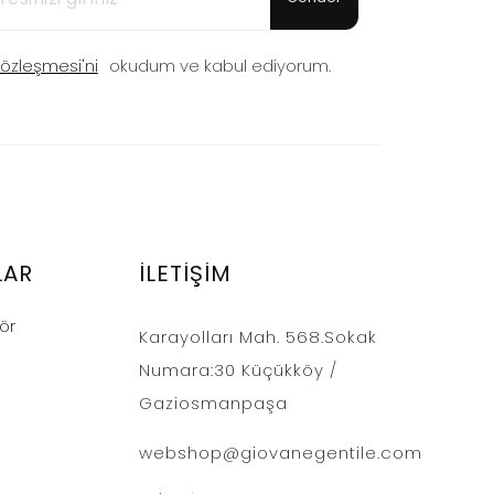
 Sözleşmesi'ni
okudum ve kabul ediyorum.
LAR
İLETIŞIM
ör
Karayolları Mah. 568.Sokak
Numara:30 Küçükköy /
Gaziosmanpaşa
webshop@giovanegentile.com